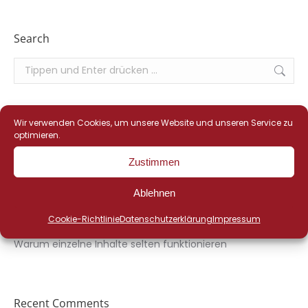
Search
Search:
Wir verwenden Cookies, um unsere Website und unseren Service zu
Recent Posts
optimieren.
Mehr als nur ein neuer Anstrich
Zustimmen
Warum gute Inhalte ohne Strategie wirkungslos bleiben
Ablehnen
Innovative Technik verdient klare Kommunikation
Cookie-Richtlinie
Datenschutzerklärung
Impressum
Warum gute Inhalte ohne Strategie wirkungslos bleiben
Warum einzelne Inhalte selten funktionieren
Recent Comments