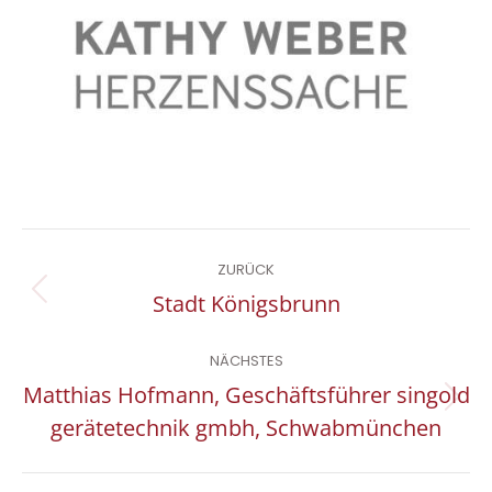
Project
ZURÜCK
navigation
Previous
Stadt Königsbrunn
project:
NÄCHSTES
Matthias Hofmann, Geschäftsführer singold
Next
gerätetechnik gmbh, Schwabmünchen
project: