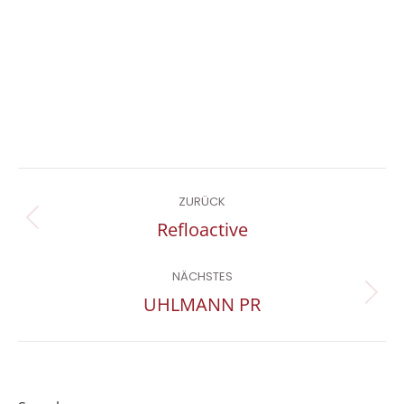
Project
ZURÜCK
navigation
Previous
Refloactive
project:
NÄCHSTES
Next
UHLMANN PR
project: