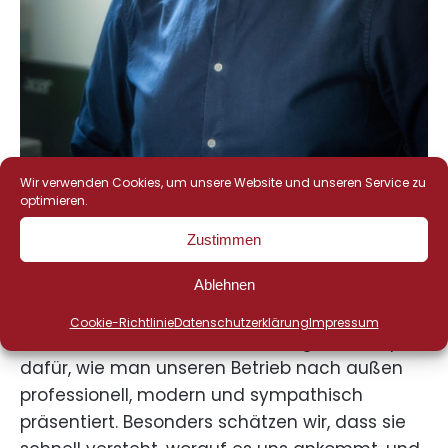
Wir verwenden Cookies, um unsere Website und unseren Service zu
optimieren.
Zustimmen
Mit Nadja läuft die Zusammenarbeit total
Ablehnen
unkompliziert und zuverlässig. Sie bringt eigene
Cookie-Richtlinie
Datenschutzerklärung
Impressum
Ideen ein, denkt mit und hat ein gutes Gespür
dafür, wie man unseren Betrieb nach außen
professionell, modern und sympathisch
präsentiert. Besonders schätzen wir, dass sie