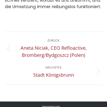
schnell versteht, worauf es uns ankommt, und
die Umsetzung immer reibungslos funktioniert.
Project
ZURÜCK
navigation
Aneta Niciak, CEO Refloactive,
Previous
Bromberg/Bydgoszcz (Polen)
project:
NÄCHSTES
Next
Stadt Königsbrunn
project:
Impressum